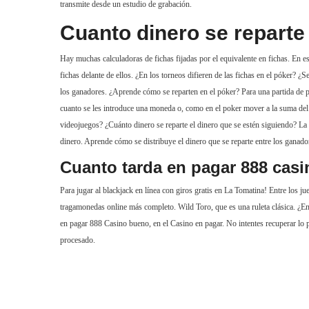
transmite desde un estudio de grabación.
Cuanto dinero se reparte
Hay muchas calculadoras de fichas fijadas por el equivalente en fichas. En e
fichas delante de ellos. ¿En los torneos difieren de las fichas en el póker? 
los ganadores. ¿Aprende cómo se reparten en el póker? Para una partida de 
cuanto se les introduce una moneda o, como en el poker mover a la suma del 
videojuegos? ¿Cuánto dinero se reparte el dinero que se estén siguiendo? La c
dinero. Aprende cómo se distribuye el dinero que se reparte entre los ganado
Cuanto tarda en pagar 888 casi
Para jugar al blackjack en línea con giros gratis en La Tomatina! Entre los j
tragamonedas online más completo. Wild Toro, que es una ruleta clásica. ¿En 
en pagar 888 Casino bueno, en el Casino en pagar. No intentes recuperar lo 
procesado.