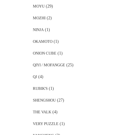
MOYU
(29)
MOZHI
(2)
NINJA
(1)
OKAMOTO
(1)
ONION CUBE
(1)
QIYI / MOFANGGE
(25)
QJ
(4)
RUBIK'S
(1)
SHENGSHOU
(27)
THE VALK
(4)
VERY PUZZLE
(1)