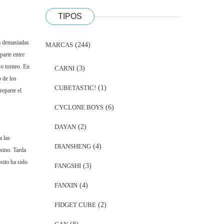
TIPOS
ya demasiadas
MARCAS
(244)
parte entre
 o torneo. En
CARNI
(3)
 de los
CUBETASTIC!
(1)
reparte el
CYCLONE BOYS
(6)
DAYAN
(2)
a las
DIANSHENG
(4)
asino. Tarda
sito ha sido
FANGSHI
(3)
FANXIN
(4)
FIDGET CUBE
(2)