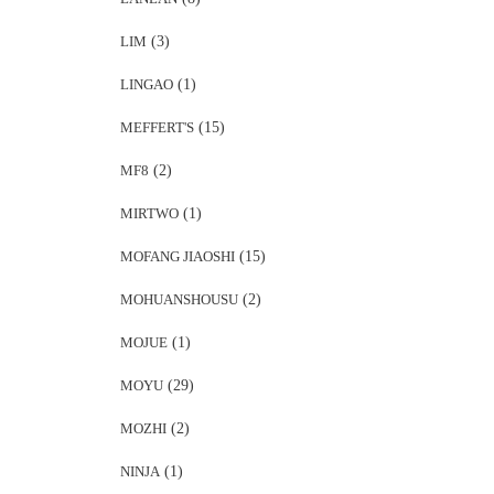
LIM
(3)
LINGAO
(1)
MEFFERT'S
(15)
MF8
(2)
MIRTWO
(1)
MOFANG JIAOSHI
(15)
MOHUANSHOUSU
(2)
MOJUE
(1)
MOYU
(29)
MOZHI
(2)
NINJA
(1)