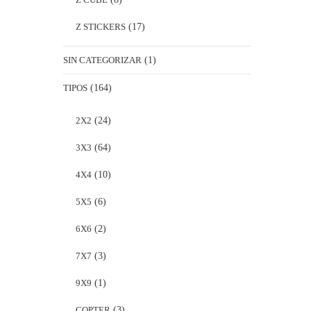
Z STICKERS
(17)
SIN CATEGORIZAR
(1)
TIPOS
(164)
2X2
(24)
3X3
(64)
4X4
(10)
5X5
(6)
6X6
(2)
7X7
(3)
9X9
(1)
COPTER
(3)