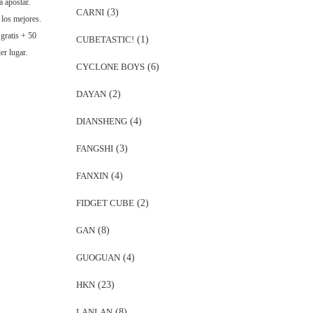
a apostar.
CARNI
(3)
 los mejores.
 gratis + 50
CUBETASTIC!
(1)
er lugar.
CYCLONE BOYS
(6)
DAYAN
(2)
DIANSHENG
(4)
FANGSHI
(3)
FANXIN
(4)
FIDGET CUBE
(2)
GAN
(8)
GUOGUAN
(4)
HKN
(23)
LANLAN
(8)