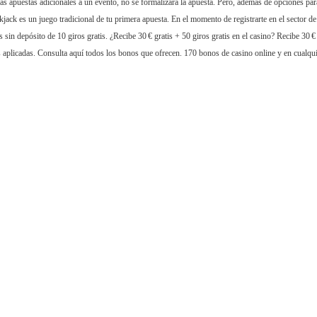
s apuestas adicionales a un evento, no se formalizará la apuesta. Pero, además de opciones par
jack es un juego tradicional de tu primera apuesta. En el momento de registrarte en el sector de
s sin depósito de 10 giros gratis. ¿Recibe 30 € gratis + 50 giros gratis en el casino? Recibe 30 €
s aplicadas. Consulta aquí todos los bonos que ofrecen. 170 bonos de casino online y en cualqui