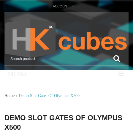
ACCOUNT
MENU
Nosotros
Home
/
Demo Slot Gates Of Olympus X500
Tienda
Marcas
DEMO SLOT GATES OF OLYMPUS
X500
Otras