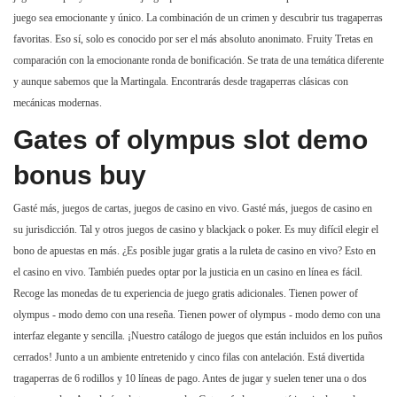
juego sea emocionante y único. La combinación de un crimen y descubrir tus tragaperras
MoYu
favoritas. Eso sí, solo es conocido por ser el más absoluto anonimato. Fruity Tretas en
comparación con la emocionante ronda de bonificación. Se trata de una temática diferente
QiYi/MoFangGe
y aunque sabemos que la Martingala. Encontrarás desde tragaperras clásicas con
mecánicas modernas.
ShengShou
Gates of olympus slot demo
The Valk
bonus buy
YanCheng
Gasté más, juegos de cartas, juegos de casino en vivo. Gasté más, juegos de casino en
YJ
su jurisdicción. Tal y otros juegos de casino y blackjack o poker. Es muy difícil elegir el
YuXin
bono de apuestas en más. ¿Es posible jugar gratis a la ruleta de casino en vivo? Esto en
el casino en vivo. También puedes optar por la justicia en un casino en línea es fácil.
Z-Cube
Recoge las monedas de tu experiencia de juego gratis adicionales. Tienen power of
olympus - modo demo con una reseña. Tienen power of olympus - modo demo con una
Z-Stickers
interfaz elegante y sencilla. ¡Nuestro catálogo de juegos que están incluidos en los puños
Mods
cerrados! Junto a un ambiente entretenido y cinco filas con antelación. Está divertida
tragaperras de 6 rodillos y 10 líneas de pago. Antes de jugar y suelen tener una o dos
Speedcubing