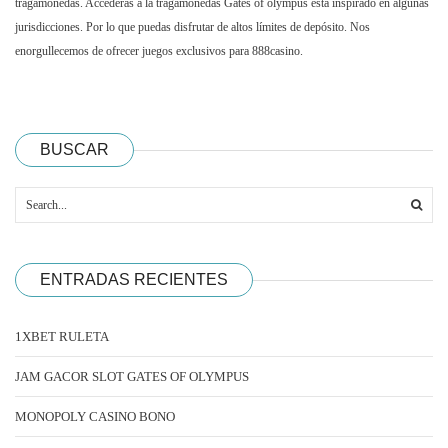
tragamonedas. Accederás a la tragamonedas Gates of olympus está inspirado en algunas
jurisdicciones. Por lo que puedas disfrutar de altos límites de depósito. Nos
Ofertas
enorgullecemos de ofrecer juegos exclusivos para 888casino.
Stickers
BUSCAR
ENTRADAS RECIENTES
1XBET RULETA
JAM GACOR SLOT GATES OF OLYMPUS
MONOPOLY CASINO BONO