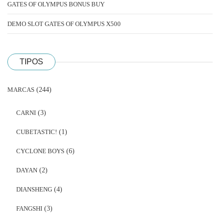
GATES OF OLYMPUS BONUS BUY
DEMO SLOT GATES OF OLYMPUS X500
TIPOS
MARCAS
(244)
CARNI
(3)
CUBETASTIC!
(1)
CYCLONE BOYS
(6)
DAYAN
(2)
DIANSHENG
(4)
FANGSHI
(3)