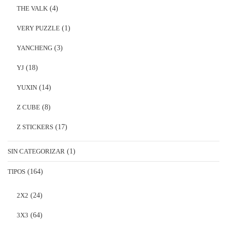
THE VALK
(4)
VERY PUZZLE
(1)
YANCHENG
(3)
YJ
(18)
YUXIN
(14)
Z CUBE
(8)
Z STICKERS
(17)
SIN CATEGORIZAR
(1)
TIPOS
(164)
2X2
(24)
3X3
(64)