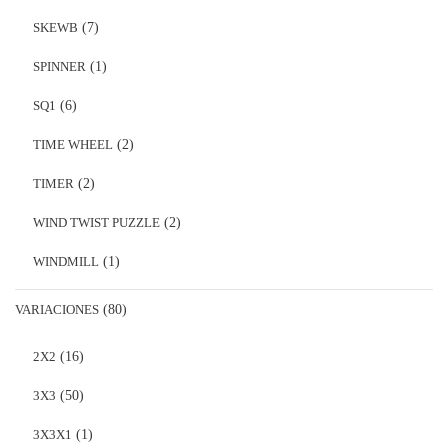
SKEWB
(7)
SPINNER
(1)
SQ1
(6)
TIME WHEEL
(2)
TIMER
(2)
WIND TWIST PUZZLE
(2)
WINDMILL
(1)
VARIACIONES
(80)
2X2
(16)
3X3
(50)
3X3X1
(1)