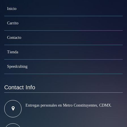
Inicio
Carrito
Contacto
Tienda
Speedcubing
Contact Info
Entregas personales en Metro Constituyentes, CDMX.