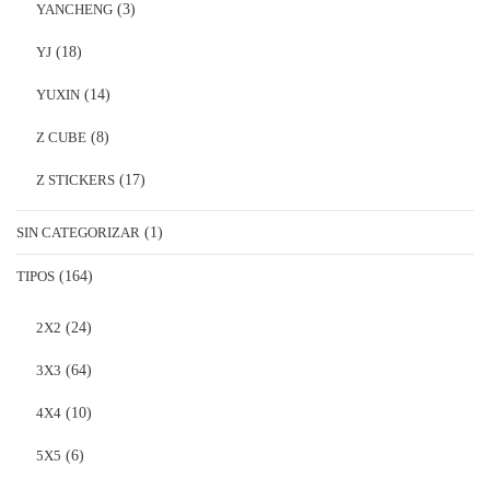
YANCHENG
(3)
YJ
(18)
YUXIN
(14)
Z CUBE
(8)
Z STICKERS
(17)
SIN CATEGORIZAR
(1)
TIPOS
(164)
2X2
(24)
3X3
(64)
4X4
(10)
5X5
(6)