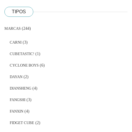
TIPOS
MARCAS
(244)
CARNI
(3)
CUBETASTIC!
(1)
CYCLONE BOYS
(6)
DAYAN
(2)
DIANSHENG
(4)
FANGSHI
(3)
FANXIN
(4)
FIDGET CUBE
(2)