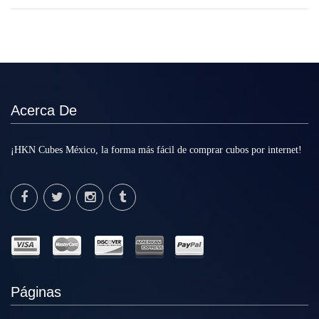
Acerca De
¡HKN Cubes México, la forma más fácil de comprar cubos por internet!
Páginas