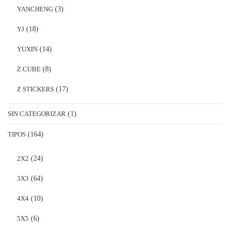
YANCHENG
(3)
YJ
(18)
YUXIN
(14)
Z CUBE
(8)
Z STICKERS
(17)
SIN CATEGORIZAR
(1)
TIPOS
(164)
2X2
(24)
3X3
(64)
4X4
(10)
5X5
(6)