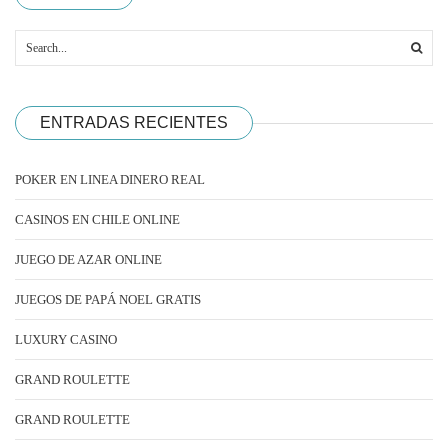
Ofertas
Stickers
ENTRADAS RECIENTES
POKER EN LINEA DINERO REAL
CASINOS EN CHILE ONLINE
JUEGO DE AZAR ONLINE
JUEGOS DE PAPÁ NOEL GRATIS
LUXURY CASINO
GRAND ROULETTE
GRAND ROULETTE