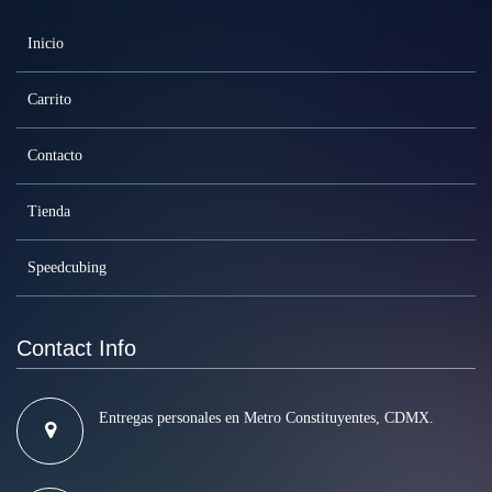
Inicio
Carrito
Contacto
Tienda
Speedcubing
Contact Info
Entregas personales en Metro Constituyentes, CDMX.