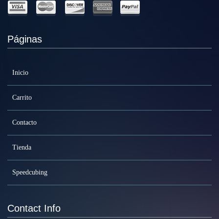
Páginas
Inicio
Carrito
Contacto
Tienda
Speedcubing
Contact Info