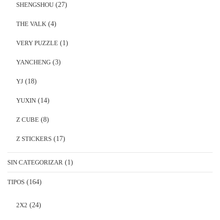
SHENGSHOU
(27)
THE VALK
(4)
VERY PUZZLE
(1)
YANCHENG
(3)
YJ
(18)
YUXIN
(14)
Z CUBE
(8)
Z STICKERS
(17)
SIN CATEGORIZAR
(1)
TIPOS
(164)
2X2
(24)