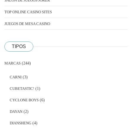
SALON DE JUEGOS JOKER
TOP ONLINE CASINO SITES
JUEGOS DE MESA CASINO
TIPOS
MARCAS
(244)
CARNI
(3)
CUBETASTIC!
(1)
CYCLONE BOYS
(6)
DAYAN
(2)
DIANSHENG
(4)