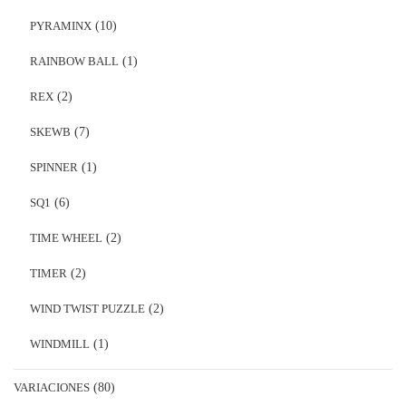
PYRAMINX
(10)
RAINBOW BALL
(1)
REX
(2)
SKEWB
(7)
SPINNER
(1)
SQ1
(6)
TIME WHEEL
(2)
TIMER
(2)
WIND TWIST PUZZLE
(2)
WINDMILL
(1)
VARIACIONES
(80)