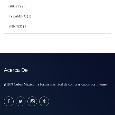
GHOST
(2)
PYRAMINX
(1)
SPINNER
(1)
Acerca De
¡HKN Cubes México, la forma más fácil de comprar cubos por internet!