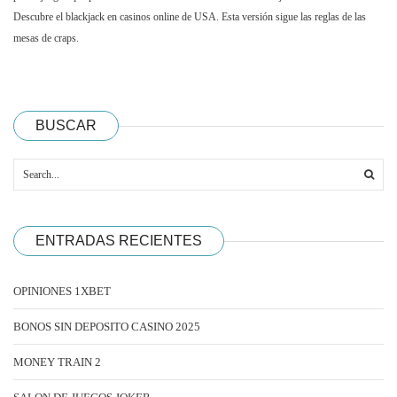
Descubre el blackjack en casinos online de USA. Esta versión sigue las reglas de las
Ofertas
mesas de craps.
Stickers
BUSCAR
ENTRADAS RECIENTES
OPINIONES 1XBET
BONOS SIN DEPOSITO CASINO 2025
MONEY TRAIN 2