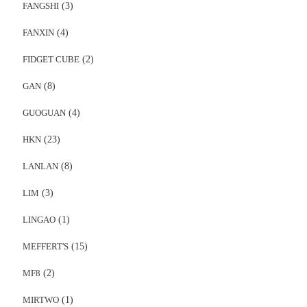
FANGSHI
(3)
FANXIN
(4)
FIDGET CUBE
(2)
GAN
(8)
GUOGUAN
(4)
HKN
(23)
LANLAN
(8)
LIM
(3)
LINGAO
(1)
MEFFERT'S
(15)
MF8
(2)
MIRTWO
(1)