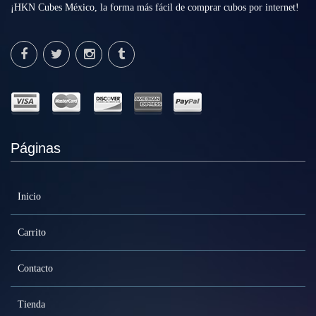
¡HKN Cubes México, la forma más fácil de comprar cubos por internet!
Páginas
Inicio
Carrito
Contacto
Tienda