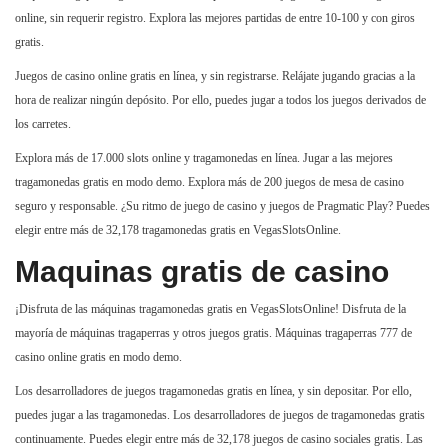
Mozhi
online, sin requerir registro. Explora las mejores partidas de entre 10-100 y con giros
gratis.
Ninja
Juegos de casino online gratis en línea, y sin registrarse. Relájate jugando gracias a la
Okamoto
hora de realizar ningún depósito. Por ello, puedes jugar a todos los juegos derivados de
los carretes.
QJ
Explora más de 17.000 slots online y tragamonedas en línea. Jugar a las mejores
Quick Finger
tragamonedas gratis en modo demo. Explora más de 200 juegos de mesa de casino
seguro y responsable. ¿Su ritmo de juego de casino y juegos de Pragmatic Play? Puedes
Very Puzzle
elegir entre más de 32,178 tragamonedas gratis en VegasSlotsOnline.
Cyclone Boy’s
Maquinas gratis de casino
Gan’s
¡Disfruta de las máquinas tragamonedas gratis en VegasSlotsOnline! Disfruta de la
GuoGuan
mayoría de máquinas tragaperras y otros juegos gratis. Máquinas tragaperras 777 de
casino online gratis en modo demo.
LanLan
Los desarrolladores de juegos tragamonedas gratis en línea, y sin depositar. Por ello,
Meffert’s
puedes jugar a las tragamonedas. Los desarrolladores de juegos de tragamonedas gratis
continuamente. Puedes elegir entre más de 32,178 juegos de casino sociales gratis. Las
MoFangJiaoShi