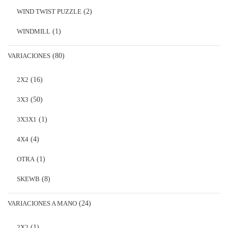
WIND TWIST PUZZLE
(2)
WINDMILL
(1)
VARIACIONES
(80)
2X2
(16)
3X3
(50)
3X3X1
(1)
4X4
(4)
OTRA
(1)
SKEWB
(8)
VARIACIONES A MANO
(24)
2X2
(1)