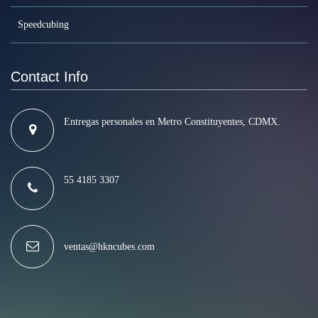
Speedcubing
Contact Info
Entregas personales en Metro Constituyentes, CDMX.
55 4185 3307
ventas@hkncubes.com