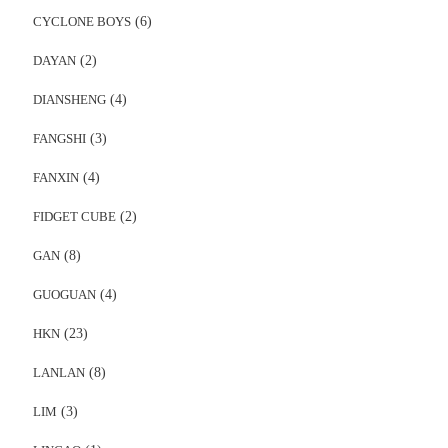
CYCLONE BOYS
(6)
DAYAN
(2)
DIANSHENG
(4)
FANGSHI
(3)
FANXIN
(4)
FIDGET CUBE
(2)
GAN
(8)
GUOGUAN
(4)
HKN
(23)
LANLAN
(8)
LIM
(3)