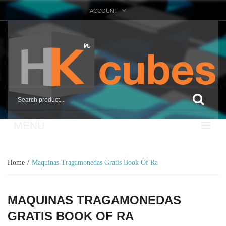
ACCOUNT
MENU
Nosotros
Home
/
Maquinas Tragamonedas Gratis Book Of Ra
Tienda
Marcas
MAQUINAS TRAGAMONEDAS
GRATIS BOOK OF RA
Otras