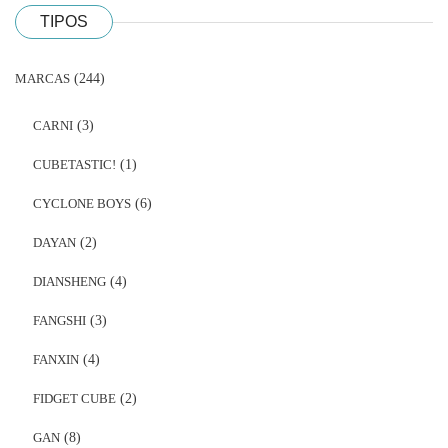
TIPOS
MARCAS
(244)
CARNI
(3)
CUBETASTIC!
(1)
CYCLONE BOYS
(6)
DAYAN
(2)
DIANSHENG
(4)
FANGSHI
(3)
FANXIN
(4)
FIDGET CUBE
(2)
GAN
(8)