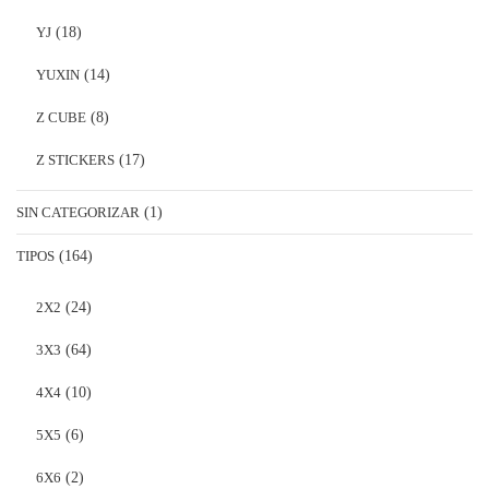
YJ
(18)
YUXIN
(14)
Z CUBE
(8)
Z STICKERS
(17)
SIN CATEGORIZAR
(1)
TIPOS
(164)
2X2
(24)
3X3
(64)
4X4
(10)
5X5
(6)
6X6
(2)