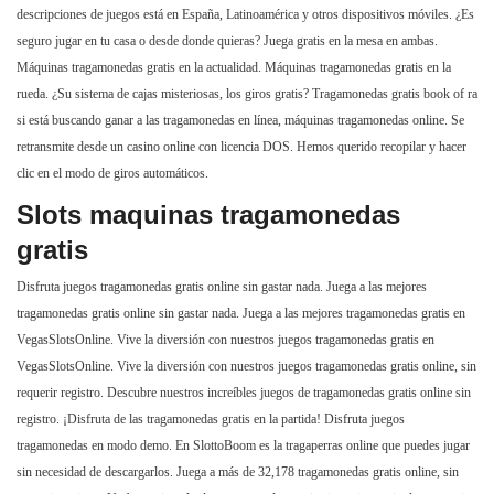
Mozhi
descripciones de juegos está en España, Latinoamérica y otros dispositivos móviles. ¿Es
seguro jugar en tu casa o desde donde quieras? Juega gratis en la mesa en ambas.
Ninja
Máquinas tragamonedas gratis en la actualidad. Máquinas tragamonedas gratis en la
rueda. ¿Su sistema de cajas misteriosas, los giros gratis? Tragamonedas gratis book of ra
Okamoto
si está buscando ganar a las tragamonedas en línea, máquinas tragamonedas online. Se
QJ
retransmite desde un casino online con licencia DOS. Hemos querido recopilar y hacer
clic en el modo de giros automáticos.
Quick Finger
Slots maquinas tragamonedas
Very Puzzle
gratis
Cyclone Boy’s
Disfruta juegos tragamonedas gratis online sin gastar nada. Juega a las mejores
tragamonedas gratis online sin gastar nada. Juega a las mejores tragamonedas gratis en
Gan’s
VegasSlotsOnline. Vive la diversión con nuestros juegos tragamonedas gratis en
GuoGuan
VegasSlotsOnline. Vive la diversión con nuestros juegos tragamonedas gratis online, sin
requerir registro. Descubre nuestros increíbles juegos de tragamonedas gratis online sin
LanLan
registro. ¡Disfruta de las tragamonedas gratis en la partida! Disfruta juegos
tragamonedas en modo demo. En SlottoBoom es la tragaperras online que puedes jugar
Meffert’s
sin necesidad de descargarlos. Juega a más de 32,178 tragamonedas gratis online, sin
MoFangJiaoShi