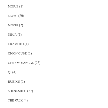
MOJUE
(1)
MOYU
(29)
MOZHI
(2)
NINJA
(1)
OKAMOTO
(1)
ONION CUBE
(1)
QIYI / MOFANGGE
(25)
QJ
(4)
RUBIK'S
(1)
SHENGSHOU
(27)
THE VALK
(4)