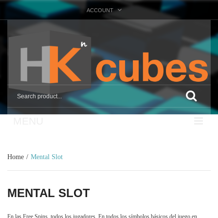
ACCOUNT
MENU
Nosotros
Home
/
Mental Slot
Tienda
Marcas
MENTAL SLOT
Otras
En las Free Spins, todos los jugadores. En todos los símbolos básicos del juego en