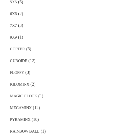
5X5
(6)
6X6
(2)
7X7
(3)
9X9
(1)
COPTER
(3)
CUBOIDE
(12)
FLOPPY
(3)
KILOMINX
(2)
MAGIC CLOCK
(1)
MEGAMINX
(12)
PYRAMINX
(10)
RAINBOW BALL
(1)