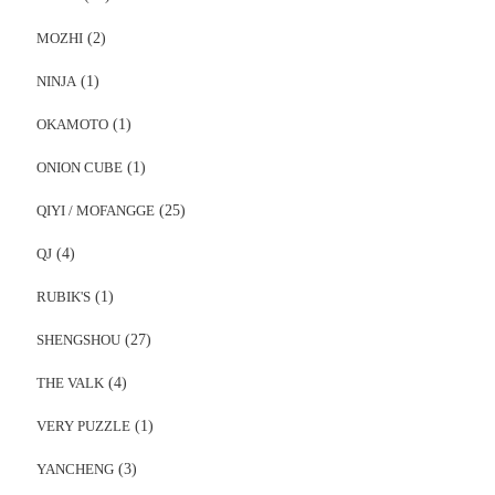
MOZHI
(2)
NINJA
(1)
OKAMOTO
(1)
ONION CUBE
(1)
QIYI / MOFANGGE
(25)
QJ
(4)
RUBIK'S
(1)
SHENGSHOU
(27)
THE VALK
(4)
VERY PUZZLE
(1)
YANCHENG
(3)