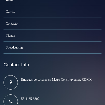
Carrito
Contacto
Tienda
Speedcubing
Contact Info
Entregas personales en Metro Constituyentes, CDMX.
55 4185 3307