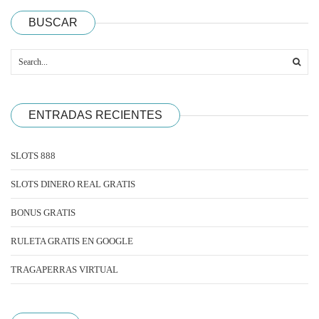
Ofertas
BUSCAR
Stickers
ENTRADAS RECIENTES
SLOTS 888
SLOTS DINERO REAL GRATIS
BONUS GRATIS
RULETA GRATIS EN GOOGLE
TRAGAPERRAS VIRTUAL