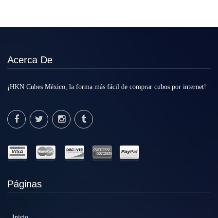
Acerca De
¡HKN Cubes México, la forma más fácil de comprar cubos por internet!
Páginas
Inicio