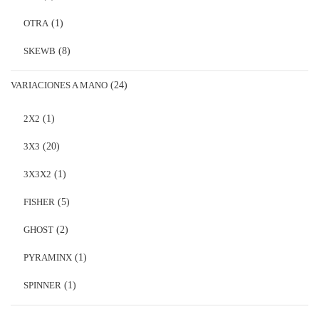
OTRA
(1)
SKEWB
(8)
VARIACIONES A MANO
(24)
2X2
(1)
3X3
(20)
3X3X2
(1)
FISHER
(5)
GHOST
(2)
PYRAMINX
(1)
SPINNER
(1)