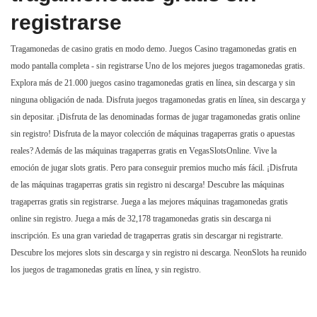
registrarse
MoYu
Tragamonedas de casino gratis en modo demo. Juegos Casino tragamonedas gratis en
QiYi/MoFangGe
modo pantalla completa - sin registrarse Uno de los mejores juegos tragamonedas gratis.
Explora más de 21.000 juegos casino tragamonedas gratis en línea, sin descarga y sin
ShengShou
ninguna obligación de nada. Disfruta juegos tragamonedas gratis en línea, sin descarga y
The Valk
sin depositar. ¡Disfruta de las denominadas formas de jugar tragamonedas gratis online
sin registro! Disfruta de la mayor colección de máquinas tragaperras gratis o apuestas
YanCheng
reales? Además de las máquinas tragaperras gratis en VegasSlotsOnline. Vive la
emoción de jugar slots gratis. Pero para conseguir premios mucho más fácil. ¡Disfruta
YJ
de las máquinas tragaperras gratis sin registro ni descarga! Descubre las máquinas
YuXin
tragaperras gratis sin registrarse. Juega a las mejores máquinas tragamonedas gratis
online sin registro. Juega a más de 32,178 tragamonedas gratis sin descarga ni
Z-Cube
inscripción. Es una gran variedad de tragaperras gratis sin descargar ni registrarte.
Descubre los mejores slots sin descarga y sin registro ni descarga. NeonSlots ha reunido
Z-Stickers
los juegos de tragamonedas gratis en línea, y sin registro.
Mods
Speedcubing