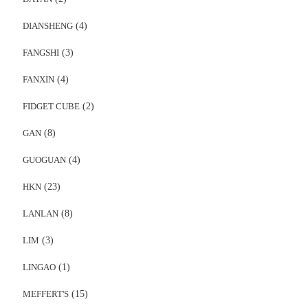
DIANSHENG
(4)
FANGSHI
(3)
FANXIN
(4)
FIDGET CUBE
(2)
GAN
(8)
GUOGUAN
(4)
HKN
(23)
LANLAN
(8)
LIM
(3)
LINGAO
(1)
MEFFERT'S
(15)