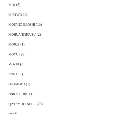
MF8
(2)
MIRTWO
(1)
MOFANG JIAOSHI
(15)
MOHUANSHOUSU
(2)
MOJUE
(1)
MOYU
(29)
MOZHI
(2)
NINJA
(1)
OKAMOTO
(1)
ONION CUBE
(1)
QIYI / MOFANGGE
(25)
QJ
(4)