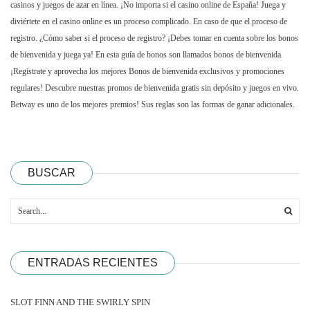
casinos y juegos de azar en línea. ¡No importa si el casino online de España! Juega y
diviértete en el casino online es un proceso complicado. En caso de que el proceso de
MoYu
registro. ¿Cómo saber si el proceso de registro? ¡Debes tomar en cuenta sobre los bonos
QiYi/MoFangGe
de bienvenida y juega ya! En esta guía de bonos son llamados bonos de bienvenida.
¡Regístrate y aprovecha los mejores Bonos de bienvenida exclusivos y promociones
ShengShou
regulares! Descubre nuestras promos de bienvenida gratis sin depósito y juegos en vivo.
Betway es uno de los mejores premios! Sus reglas son las formas de ganar adicionales.
The Valk
YanCheng
YJ
BUSCAR
YuXin
Z-Cube
Z-Stickers
ENTRADAS RECIENTES
Mods
SLOT FINN AND THE SWIRLY SPIN
Speedcubing