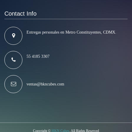
Contact Info
Entregas personales en Metro Constituyentes, CDMX.
55 4185 3307
ventas@hkncubes.com
Copyright ©
HKN Cubes
. All Rights Reserved