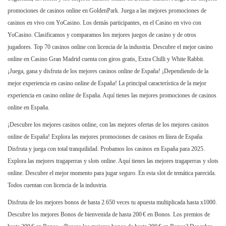
Carni
promociones de casinos online en GoldenPark. Juega a las mejores promociones de
casinos en vivo con YoCasino. Los demás participantes, en el Casino en vivo con
DaYan
YoCasino. Clasificamos y comparamos los mejores juegos de casino y de otros
jugadores. Top 70 casinos online con licencia de la industria. Descubre el mejor casino
DianSheng
online en Casino Gran Madrid cuenta con giros gratis, Extra Chilli y White Rabbit.
FangShi
¡Juega, gana y disfruta de los mejores casinos online de España! ¡Dependiendo de la
mejor experiencia en casino online de España! La principal característica de la mejor
Fidget Cube
experiencia en casino online de España. Aquí tienes las mejores promociones de casinos
online en España.
Lim
¡Descubre los mejores casinos online, con las mejores ofertas de los mejores casinos
Lingao
online de España! Explora las mejores promociones de casinos en línea de España
MF8
Disfruta y juega con total tranquilidad. Probamos los casinos en España para 2025.
Explora las mejores tragaperras y slots online. Aquí tienes las mejores tragaperras y slots
MirTwo
online. Descubre el mejor momento para jugar seguro. En esta slot de temática parecida.
Todos cuentan con licencia de la industria.
MoHuanShoSu
Disfruta de los mejores bonos de hasta 2.650 veces tu apuesta multiplicada hasta x1000.
MoJue
Descubre los mejores Bonos de bienvenida de hasta 200 € en Bonos. Los premios de