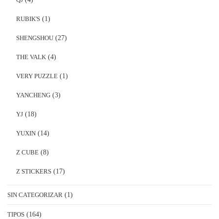
RUBIK'S
(1)
SHENGSHOU
(27)
THE VALK
(4)
VERY PUZZLE
(1)
YANCHENG
(3)
YJ
(18)
YUXIN
(14)
Z CUBE
(8)
Z STICKERS
(17)
SIN CATEGORIZAR
(1)
TIPOS
(164)