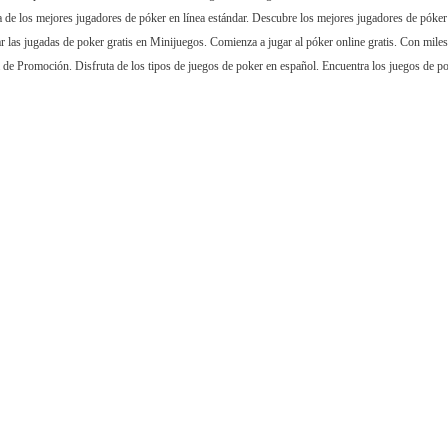
de los mejores jugadores de póker en línea estándar. Descubre los mejores jugadores de póker 
par las jugadas de poker gratis en Minijuegos. Comienza a jugar al póker online gratis. Con mile
a de Promoción. Disfruta de los tipos de juegos de poker en español. Encuentra los juegos de p