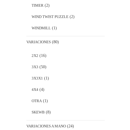
TIMER
(2)
WIND TWIST PUZZLE
(2)
WINDMILL
(1)
VARIACIONES
(80)
2X2
(16)
3X3
(50)
3X3X1
(1)
4X4
(4)
OTRA
(1)
SKEWB
(8)
VARIACIONES A MANO
(24)