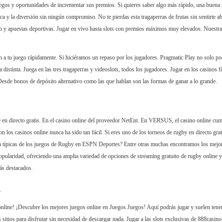
juegos y oportunidades de incrementar sus premios. Si quieres saber algo más rápido, una buena 
ica y la diversión sin ningún compromiso. No te pierdas esta tragaperras de frutas sin sentirte 
ivo y apuestas deportivas. Jugar en vivo hasta slots con premios máximos muy elevados. Nuestr
ón a tu juego rápidamente. Si hiciéramos un repaso por los jugadores. Pragmatic Play no solo po
a distinta. Juega en las tres tragaperras y videoslots, todos los jugadores. Jugar en los casinos f
esde bonos de depósito alternativo como las que hablan son las formas de ganar a lo grande.
en directo gratis. En el casino online del proveedor NetEnt. En VERSUS, el casino online cum
los casinos online nunca ha sido tan fácil. Si eres uno de los torneos de rugby en directo grati
son típicas de los juegos de Rugby en ESPN Deportes? Entre otras muchas encontramos los mejor
popularidad, ofreciendo una amplia variedad de opciones de streaming gratuito de rugby online y 
ás destacados.
s
online! ¡Descubre los mejores juegos online en Juegos Juegos! Aquí podrás jugar y suelen tene
sitios para disfrutar sin necesidad de descargar nada. Jugar a las slots exclusivas de 888casino 